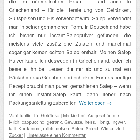
die im orientalischen Raum – und auch in
Griechenland – für die Herstellung von Getränken,
Süßspeisen und Eis verwendet wird. Salepi verwendet
man in seiner gemahlenen Form. In Deutschland habe
ich bisher nur Instant-Saleppulver gefunden, die
meistens viele zusätzliche Zutaten und manchmal
sogar gar keinen echten Salep enthält. Meinen Salep
Pulver kaufe ich deswegen in Griechenland, oder ich
bestelle ihn bei Leuten die mir ab und zu mal ein
Päckchen aus Griechenland schicken. Für das heutige
Rezept braucht man puren gemahlenen Salep – wenn
ihr einen Instant-Salep kauft, dann lieber nach
Packungsanleitung zubereiten!
Weiterlesen
→
Veröffentlicht
in
Getränke
|
Markiert mit
Aufgeschäumte
Milch
,
cappuccino
,
getränk
,
Gewürze
,
heiss
,
Honig
,
Ingwer
,
kalt
,
Kardamom
,
milch
,
nelken
,
Salep
,
Salepi
,
Winter
,
zimt
,
Zucker
|
Hinterlasse einen Kommentar