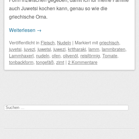
auch Juwetsi kochen kann, genau so wie die
griechische Oma.
Weiterlesen
→
Veröffentlicht
in
Fleisch
,
Nudeln
|
Markiert mit
griechisch
,
juvetsi
,
juvezi
,
juwetsi
,
juwezi
,
kritharaki
,
lamm
,
lammbraten
,
Lammhaxerl
,
nudeln
,
ofen
,
olivenöl
,
reisförmig
,
Tomate
,
tonbackform
,
tongefäß
,
zimt
|
2 Kommentare
Beitragsnavigation
Suchen
nach: