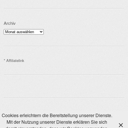
Archiv
Archiv
* Affiliatelink
Cookies erleichtern die Bereitstellung unserer Dienste.
Mit der Nutzung unserer Dienste erklären Sie sich
Powered by
WordPress
. Design:
SemPress