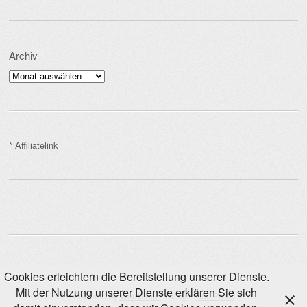
Archiv
Archiv
* Affiliatelink
Cookies erleichtern die Bereitstellung unserer Dienste.
Mit der Nutzung unserer Dienste erklären Sie sich
Powered by
WordPress
. Design:
SemPress