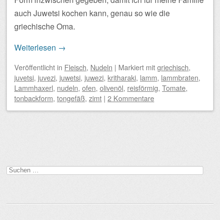
auch Juwetsi kochen kann, genau so wie die
griechische Oma.
Weiterlesen
→
Veröffentlicht
in
Fleisch
,
Nudeln
|
Markiert mit
griechisch
,
juvetsi
,
juvezi
,
juwetsi
,
juwezi
,
kritharaki
,
lamm
,
lammbraten
,
Lammhaxerl
,
nudeln
,
ofen
,
olivenöl
,
reisförmig
,
Tomate
,
tonbackform
,
tongefäß
,
zimt
|
2 Kommentare
Beitragsnavigation
Suchen
nach: