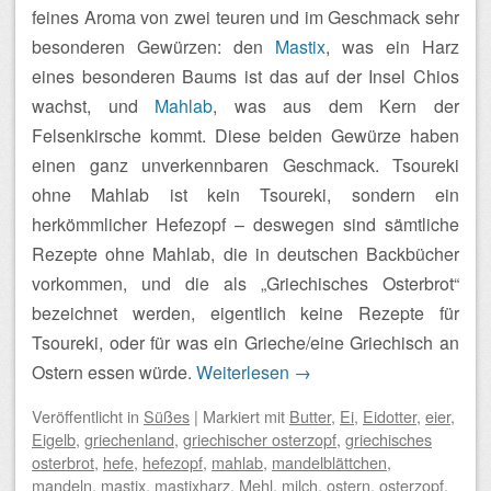
feines Aroma von zwei teuren und im Geschmack sehr
besonderen Gewürzen: den
Mastix
, was ein Harz
eines besonderen Baums ist das auf der Insel Chios
wachst, und
Mahlab
, was aus dem Kern der
Felsenkirsche kommt. Diese beiden Gewürze haben
einen ganz unverkennbaren Geschmack. Tsoureki
ohne Mahlab ist kein Tsoureki, sondern ein
herkömmlicher Hefezopf – deswegen sind sämtliche
Rezepte ohne Mahlab, die in deutschen Backbücher
vorkommen, und die als „Griechisches Osterbrot“
bezeichnet werden, eigentlich keine Rezepte für
Tsoureki, oder für was ein Grieche/eine Griechisch an
Ostern essen würde.
Weiterlesen
→
Veröffentlicht
in
Süßes
|
Markiert mit
Butter
,
Ei
,
Eidotter
,
eier
,
Eigelb
,
griechenland
,
griechischer osterzopf
,
griechisches
osterbrot
,
hefe
,
hefezopf
,
mahlab
,
mandelblättchen
,
mandeln
,
mastix
,
mastixharz
,
Mehl
,
milch
,
ostern
,
osterzopf
,