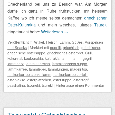
Griechenland bei uns zu Besuch war. Am Morgen
durfte ich ganz in Ruhe frühstücken, mit heissem
Kaffee wo ich meine selbst gemachten
griechischen
Oster-Kulurakia
und mein weiches, luftiges
Tsureki
eingetaucht habe:
Weiterlesen
→
Veröffentlicht
in
Artikel
,
Fleisch
,
Lamm
,
Süßes
,
Vorspeisen
und Snacks
|
Markiert mit
gegrillt
,
griechisch
,
griechische
,
griechische ostersuppe
,
griechisches osterbrot
,
Grill
,
kokoretsi
,
koulourakia
,
kulurakia
,
lamm
,
lamm gegrillt
,
lammherz
,
lamminnereien
,
lamminnereien suppe
,
lammkarree
,
lammleber
,
lammlungen
,
mageiritsa
,
nackenkarree steaks lamm
,
nackenkarree zerteilt
,
osterkekse
,
osterplätzchen
,
ostersuppe
,
osterzopf
,
passhalina
,
tsoureki
,
tsureki
|
Hinterlasse einen Kommentar