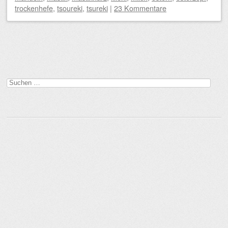
trockenhefe
,
tsoureki
,
tsureki
|
23 Kommentare
Beitragsnavigation
Suchen
nach: