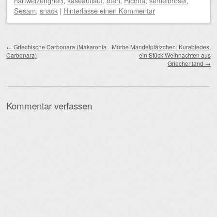
hartweizengrieß
,
käseauflauf
,
ofen
,
Ricotta
,
semelbrösel
,
Sesam
,
snack
|
Hinterlasse einen Kommentar
Beitragsnavigation
←
Griechische Carbonara (Makaronia
Mürbe Mandelplätzchen: Kurabiedes,
Carbonara)
ein Stück Weihnachten aus
Griechenland
→
Kommentar verfassen