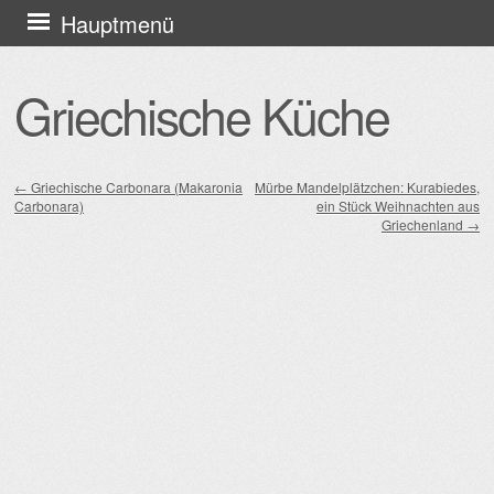
Zum
Hauptmenü
Inhalt
springen
Griechische Küche
←
Griechische Carbonara (Makaronia
Mürbe Mandelplätzchen: Kurabiedes,
Carbonara)
ein Stück Weihnachten aus
Beitragsnavigation
Griechenland
→