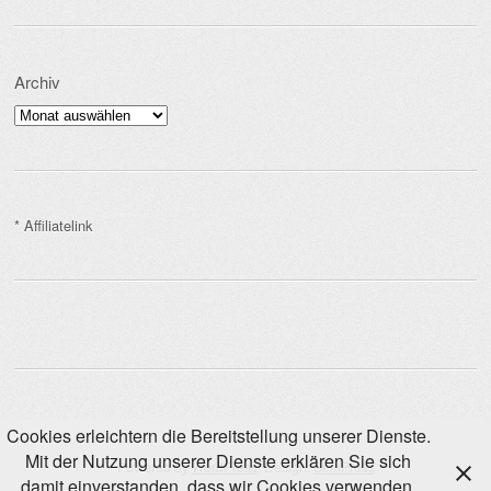
Archiv
Archiv
* Affiliatelink
Cookies erleichtern die Bereitstellung unserer Dienste.
Mit der Nutzung unserer Dienste erklären Sie sich
Powered by
WordPress
. Design:
SemPress
damit einverstanden, dass wir Cookies verwenden.